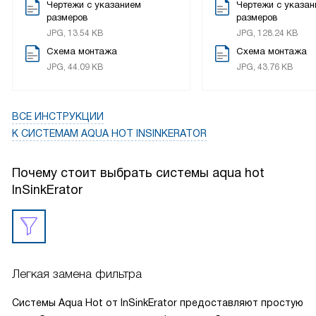
Чертежи с указанием
Чертежи с указан
Здорово, что можно подобрать по цвету, потому что
размеров
размеров
девушка моя настаивала, что смеситель должен быть к
JPG, 13.54 KB
JPG, 128.24 KB
мойке черный и никакой другой, мы чуть не поругались из-
Схема монтажа
Схема монтажа
за этого, потому что она отказывалась от системы
JPG, 44.09 KB
JPG, 43.76 KB
кипячения тупо из-за цвета! Поэтому когда нашел черный,
то наконец-то можно было просто взять и купить, и она
довольна, и я, он нас примирил. Спасибо магазину за
ВСЕ ИНСТРУКЦИИ
вежливое обращение, помощь в поиске и быструю
К СИСТЕМАМ AQUA HOT INSINKERATOR
доставку Устанавливал я сам, все очень просто, только
надо сначала прочитать инструкцию. Фильтр меняется
Почему стоит выбрать системы aqua hot
вообще элементарно, плюс можно еще регулировать
InSinkErator
температуру, а если нет воды, то срабатывает
автоматическое отключение - это тоже плюс.
Легкая замена фильтра
Системы Aqua Hot от InSinkErator предоставляют простую