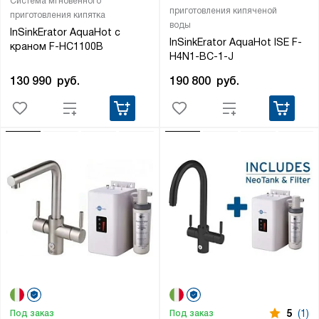
Система мгновенного
приготовления кипяченой
приготовления кипятка
воды
InSinkErator AquaHot с
InSinkErator AquaHot ISE F-
краном F-HC1100B
H4N1-BC-1-J
130 990
руб.
190 800
руб.
5
(1)
Под заказ
Под заказ