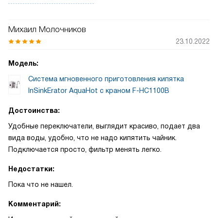
пользоваться, когда готовишь еду, которая нуждается в
кипящей воде, или когда завариваешь напитки напитки,
которые должны быть горячими. Можно мыть овощи или
Михаил Молочников
посуду кипятком, если есть такая необходимость. Есть
23.10.2022
все необходимые функции. В целом, очень хороший
вариант. По поводу покупки могу сказать, что здесь все
Модель:
просто, быстро и комфортно. Купил в интернет-магазине,
Система мгновенного приготовления кипятка
сидя на диване, привезли прямо домой. Не пришлось
InSinkErator AquaHot с краном F-HC1100B
никуда ходить. Цены не завышены, менеджеры вежливые.
Удобная оплата, хоть налом хоть картой. Привезли
Достоинства:
вовремя, доставкой доволен. Устанавливал сам.
Удобные переключатели, выглядит красиво, подает два
Инструкция подробная все понятно. Фильтр можно
вида воды, удобно, что не надо кипятить чайник.
менять. Подключать легко. Работает тихо, шума не
Подключается просто, фильтр менять легко.
создает совсем, в отличие от чайника. Фильтр хороший
вода, чистая идет. Вода из крана стала более прозрачной,
Недостатки:
приятной на вкус, без запаха и цвета. Накипи нет. Можно
Пока что не нашел.
регулировать температуру, если надо. Делать ниже. Выше.
Как захочется. Кипятка готовит много. Хватает на все.
Комментарий:
Рычаг для водопроводной воды работает нормально.