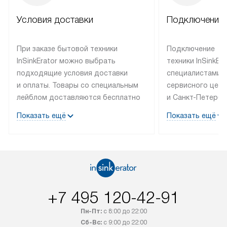
Условия доставки
Подключение 
При заказе бытовой техники
Подключение
InSinkErator можно выбрать
техники InSinkEr
подходящие условия доставки
специалистами 
и оплаты. Товары со специальным
сервисного цент
лейблом доставляются бесплатно
и Санкт-Петербу
по Москве в пределах МКАД
со специальным
Показать ещё
Показать ещё
до подъезда, выезд за МКАД
подключается б
оплачивается дополнительно.
на готовые комм
Товар со статусом в наличии может
мастера за МКА
быть отгружен покупателю
за дополнительн
в течение трех дней. Доставка
коммуникации п
в Санкт-Петербург и другие
наличие установ
+7 495 120-42-91
регионы осуществляется через
подключения к 
транспортную компанию. После
и канализации в
Пн-Пт:
с 8:00 до 22:00
100% предоплаты наша компания
от категории те
Сб-Вс:
с 9:00 до 22:00