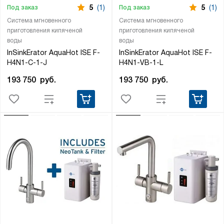
5
(1)
5
(1)
Под заказ
Под заказ
Система мгновенного
Система мгновенного
приготовления кипяченой
приготовления кипяченой
воды
воды
InSinkErator AquaHot ISE F-
InSinkErator AquaHot ISE F-
H4N1-C-1-J
H4N1-VB-1-L
193 750
руб.
193 750
руб.