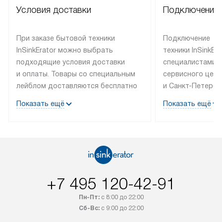
Условия доставки
Подключение 
При заказе бытовой техники
Подключение
InSinkErator можно выбрать
техники InSinkEr
подходящие условия доставки
специалистами 
и оплаты. Товары со специальным
сервисного цент
лейблом доставляются бесплатно
и Санкт-Петербу
по Москве в пределах МКАД
со специальным
Показать ещё
Показать ещё
до подъезда, выезд за МКАД
подключается б
оплачивается дополнительно.
на готовые комм
Товар со статусом в наличии может
мастера за МКА
быть отгружен покупателю
за дополнительн
в течение трех дней. Доставка
коммуникации п
в Санкт-Петербург и другие
наличие установ
+7 495 120-42-91
регионы осуществляется через
подключения к 
транспортную компанию. После
и канализации в
Пн-Пт:
с 8:00 до 22:00
100% предоплаты наша компания
от категории те
Сб-Вс:
с 9:00 до 22:00
бесплатно доставляет заказ
дополнительных 