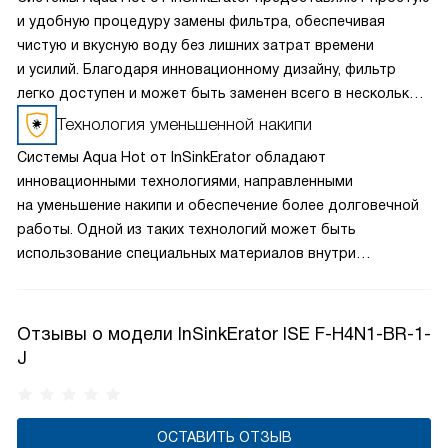
и удобную процедуру замены фильтра, обеспечивая
чистую и вкусную воду без лишних затрат времени
и усилий. Благодаря инновационному дизайну, фильтр
легко доступен и может быть заменен всего в несколько
простых шагов, не требуя использования специальных
Технология уменьшенной накипи
инструментов. Это позволяет пользователям
Системы Aqua Hot от InSinkErator обладают
поддерживать оптимальное качество воды без
инновационными технологиями, направленными
необходимости вызова специалиста или переноса
на уменьшение накипи и обеспечение более долговечной
больших расходов на обслуживание.
работы. Одной из таких технологий может быть
использование специальных материалов внутри
нагревательного элемента или фильтров, которые
помогают предотвратить образование отложений
и минеральных осадков в системе. Эти инновационные
Отзывы о модели InSinkErator ISE F-H4N1-BR-1-
решения способствуют не только повышению
J
эффективности работы системы, но и увеличению
её срока службы, что делает продукцию InSinkErator
надежным и практичным выбором для домашнего
ОСТАВИТЬ ОТЗЫВ
использования.