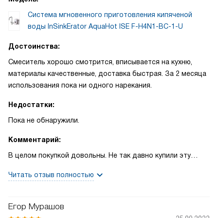
Система мгновенного приготовления кипяченой
воды InSinkErator AquaHot ISE F-H4N1-BC-1-U
Достоинства:
Смеситель хорошо смотрится, вписывается на кухню,
материалы качественные, доставка быстрая. За 2 месяца
использования пока ни одного нарекания.
Недостатки:
Пока не обнаружили.
Комментарий:
В целом покупкой довольны. Не так давно купили эту
модель и пока никаких нареканий. Смесителем удобно
Читать отзыв полностью
пользоваться, когда готовишь еду, которая нуждается в
кипящей воде, или когда завариваешь напитки напитки,
которые должны быть горячими. Можно мыть овощи или
Егор Мурашов
посуду кипятком, если есть такая необходимость. Есть