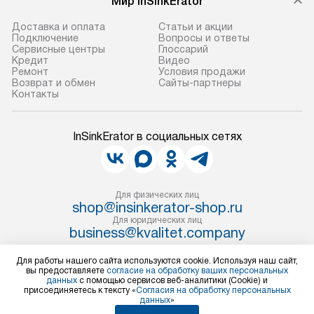
Мир InSinkErator
В оговоренный день служба
снятие упаковки
доставки доставит упакованный
и транспортиров
Доставка и оплата
Статьи и акции
прибор до подъезда. Если
при необходимо
Подключение
Вопросы и ответы
Сервисные центры
Глоссарий
требуется переместить прибор
отдельных часте
Кредит
Видео
до двери квартиры или до места
монтируется в у
Ремонт
Условия продажи
Возврат и обмен
Сайты-партнеры
установки, пожалуйста,
или на заранее 
Контакты
предварительно согласуйте это
место с проверк
с менеджером. За данную услугу
а затем подключ
InSinkErator в социальных сетях
взимается дополнительная плата.
к существующим
Учитывайте габариты прибора, если
Производится пе
они не позволяют пронести чего
и краткая консу
через дверной проем,
по эксплуатации
Для физических лиц
то сотрудники транспортной
shop@insinkerator-shop.ru
установку не вх
Для юридических лиц
службы не могут демонтировать
коммуникаций, 
business@kvalitet.company
дверцы, ручки или другие
материалы, нав
выступающие элементы, так как
и перевешивание
Для работы нашего сайта используются cookie. Используя наш сайт,
НАПИСАТЬ РУКОВОДСТВУ
вы предоставляете
согласие на обработку ваших персональных
в будущем это может привести
Профессиональ
данных
с помощью сервисов веб-аналитики (Cookie) и
к отказу в проведении ремонта
и регулярное об
присоединяетесь к тексту «
Согласия на обработку персональных
Политика конфиденциальности
данных
»
по гарантии. Перед заказом
предотвращают