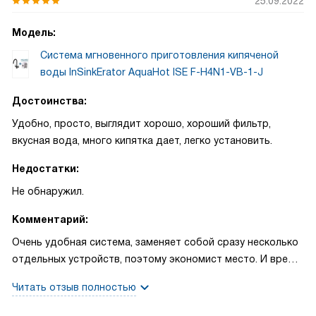
25.09.2022
все необходимые функции. В целом, очень хороший
вариант. По поводу покупки могу сказать, что здесь все
Модель:
просто, быстро и комфортно. Купил в интернет-магазине,
Система мгновенного приготовления кипяченой
сидя на диване, привезли прямо домой. Не пришлось
воды InSinkErator AquaHot ISE F-H4N1-VB-1-J
никуда ходить. Цены не завышены, менеджеры вежливые.
Удобная оплата, хоть налом хоть картой. Привезли
Достоинства:
вовремя, доставкой доволен. Устанавливал сам.
Удобно, просто, выглядит хорошо, хороший фильтр,
Инструкция подробная все понятно. Фильтр можно
вкусная вода, много кипятка дает, легко установить.
менять. Подключать легко. Работает тихо, шума не
создает совсем, в отличие от чайника. Фильтр хороший
Недостатки:
вода, чистая идет. Вода из крана стала более прозрачной,
Не обнаружил.
приятной на вкус, без запаха и цвета. Накипи нет. Можно
регулировать температуру, если надо. Делать ниже. Выше.
Комментарий:
Как захочется. Кипятка готовит много. Хватает на все.
Очень удобная система, заменяет собой сразу несколько
Рычаг для водопроводной воды работает нормально.
отдельных устройств, поэтому экономист место. И время
Холодная вода по нажатию на кнопке идет.
тоже, потому что не нужно ждать, пока фильтруется вода
Электричества тратит мало. Не перегорит. Есть защитное
Читать отзыв полностью
или закипит чайник. Управление очень простое, два
отключение, оно срабатывает если нет воды. Есть замок
рычага и кнопка. С одной стороны просто как смеситель,
на кране для кипятка. Это удобно. Не ошпаришься