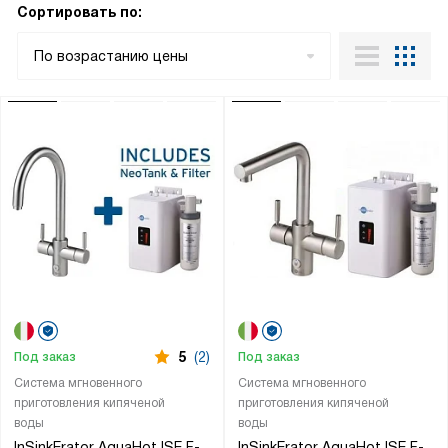
Сортировать по:
По возрастанию цены
5
(2)
Под заказ
Под заказ
Система мгновенного
Система мгновенного
приготовления кипяченой
приготовления кипяченой
воды
воды
InSinkErator AquaHot ISE F-
InSinkErator AquaHot ISE F-