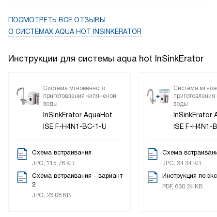
довольна, и я, он нас примирил. Спасибо магазину за
ПОСМОТРЕТЬ ВСЕ ОТЗЫВЫ
вежливое обращение, помощь в поиске и быструю
О СИСТЕМАХ AQUA HOT INSINKERATOR
доставку Устанавливал я сам, все очень просто, только
надо сначала прочитать инструкцию. Фильтр меняется
вообще элементарно, плюс можно еще регулировать
Инструкции для системы aqua hot InSinkErator
температуру, а если нет воды, то срабатывает
автоматическое отключение - это тоже плюс.
Система мгновенного
Система мгнов
приготовления кипяченой
приготовления
воды
воды
InSinkErator AquaHot
InSinkErator
ISE F-H4N1-BC-1-U
ISE F-H4N1-
Схема встраивания
Схема встраиван
JPG, 115.76 KB
JPG, 34.34 KB
Схема встраивания - вариант
Инструкция по эк
2
PDF, 660.24 KB
JPG, 23.08 KB