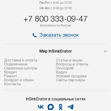
транспортную компанию. После
и канализации в
Пн-Пт:
с 8:00 до 22:00
100% предоплаты наша компания
от категории те
Сб-Вс:
с 9:00 до 22:00
бесплатно доставляет заказ
дополнительных 
+7 800 333-09-47
до представительства
определяется со
транспортной компании в городе
который можно 
Бесплатно по России
Москва. Пожалуйста, уточняйте
на нашем сайте 
Заказать звонок
условия доставки у менеджера при
«Подключение».
оформлении заказа.
Стандартная уст
Мир InSinkErator
В оговоренный день служба
снятие упаковки
доставки доставит упакованный
и транспортиров
Доставка и оплата
Статьи и акции
прибор до подъезда. Если
при необходимо
Подключение
Вопросы и ответы
Сервисные центры
Глоссарий
требуется переместить прибор
отдельных часте
Кредит
Видео
до двери квартиры или до места
монтируется в у
Ремонт
Условия продажи
Возврат и обмен
Сайты-партнеры
установки, пожалуйста,
или на заранее 
Контакты
предварительно согласуйте это
место с проверк
с менеджером. За данную услугу
а затем подключ
InSinkErator в социальных сетях
взимается дополнительная плата.
к существующим
Учитывайте габариты прибора, если
Производится пе