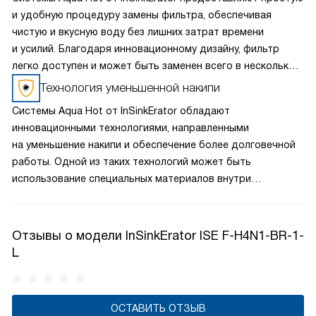
и удобную процедуру замены фильтра, обеспечивая
чистую и вкусную воду без лишних затрат времени
и усилий. Благодаря инновационному дизайну, фильтр
легко доступен и может быть заменен всего в несколько
простых шагов, не требуя использования специальных
Технология уменьшенной накипи
инструментов. Это позволяет пользователям
Системы Aqua Hot от InSinkErator обладают
поддерживать оптимальное качество воды без
инновационными технологиями, направленными
необходимости вызова специалиста или переноса
на уменьшение накипи и обеспечение более долговечной
больших расходов на обслуживание.
работы. Одной из таких технологий может быть
использование специальных материалов внутри
нагревательного элемента или фильтров, которые
помогают предотвратить образование отложений
и минеральных осадков в системе. Эти инновационные
Отзывы о модели InSinkErator ISE F-H4N1-BR-1-
решения способствуют не только повышению
L
эффективности работы системы, но и увеличению
её срока службы, что делает продукцию InSinkErator
надежным и практичным выбором для домашнего
ОСТАВИТЬ ОТЗЫВ
использования.