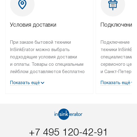
Условия доставки
Подключение 
При заказе бытовой техники
Подключение
InSinkErator можно выбрать
техники InSinkEr
подходящие условия доставки
специалистами 
и оплаты. Товары со специальным
сервисного цент
лейблом доставляются бесплатно
и Санкт-Петербу
по Москве в пределах МКАД
со специальным
Показать ещё
Показать ещё
до подъезда, выезд за МКАД
подключается б
оплачивается дополнительно.
на готовые комм
Товар со статусом в наличии может
мастера за МКА
быть отгружен покупателю
за дополнительн
в течение трех дней. Доставка
коммуникации п
в Санкт-Петербург и другие
наличие установ
+7 495 120-42-91
регионы осуществляется через
подключения к 