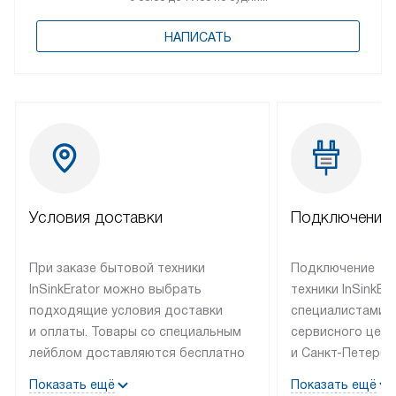
НАПИСАТЬ
Условия доставки
Подключение 
При заказе бытовой техники
Подключение
InSinkErator можно выбрать
техники InSinkEr
подходящие условия доставки
специалистами 
и оплаты. Товары со специальным
сервисного цент
лейблом доставляются бесплатно
и Санкт-Петербу
по Москве в пределах МКАД
со специальным
Показать ещё
Показать ещё
до подъезда, выезд за МКАД
подключается б