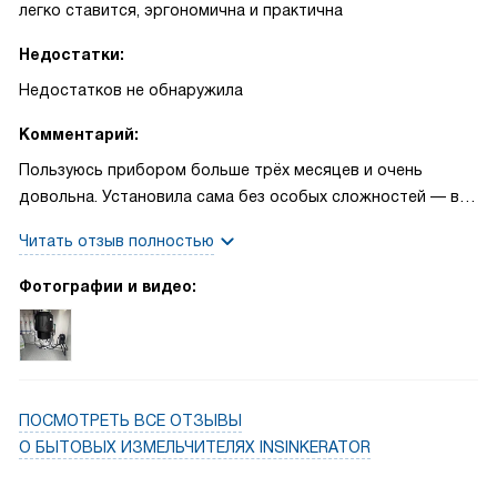
легко ставится, эргономична и практична
Недостатки:
Недостатков не обнаружила
Комментарий:
Пользуюсь прибором больше трёх месяцев и очень
довольна. Установила сама без особых сложностей — всё
шло по комплекту, и подсоединение к посудомойке
Читать отзыв полностью
оказалось простым решением. Во время готовки почти не
слышно работы благодаря улучшенной системе
Фотографии и видео:
шумоподавления; это реально важно, когда в доме
маленький ребёнок, который спит днём. Мощности
хватает для большинства бытовых остатков, а
двухуровневая система измельчения справляется с
жёсткими кусочками без задержек. Автореверс выручал
ПОСМОТРЕТЬ ВСЕ ОТЗЫВЫ
пару раз, когда вбрасывала много очистков — дискуайер
О БЫТОВЫХ ИЗМЕЛЬЧИТЕЛЯХ INSINKERATOR
сам отрабатывал ситуацию и я не боялась за засор.
Однажды готовила обед для семьи и наткнулась на горку