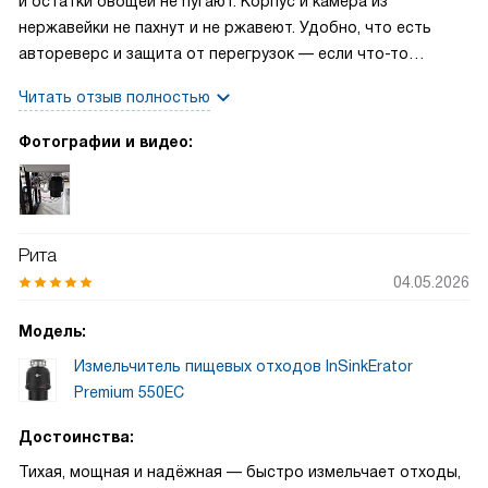
и остатки овощей не пугают. Корпус и камера из
нержавейки не пахнут и не ржавеют. Удобно, что есть
автореверс и защита от перегрузок — если что-то
застрянет, не паникую. Шумоизоляция и
Читать отзыв полностью
антивибрационные прокладки делают работу почти
бесшумной. Пневмокнопка в хроме — простая и приятная
Фотографии и видео:
мелочь. Подключил посудомойку, все подошло без танцев
с прокладками
Рита
04.05.2026
Модель:
Измельчитель пищевых отходов InSinkErator
Premium 550EC
Достоинства:
Тихая, мощная и надёжная — быстро измельчает отходы,