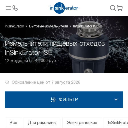
InSinkErator
Бытовые измельчители
InSinkErator ISE
Измельчители пищевых отходов
InSinkErator ISE
12 моделей от 40 000 руб.
Обновление цен от
7 августа 2026
ФИЛЬТР
Все
Для раковины
Электрические
InSinkErat