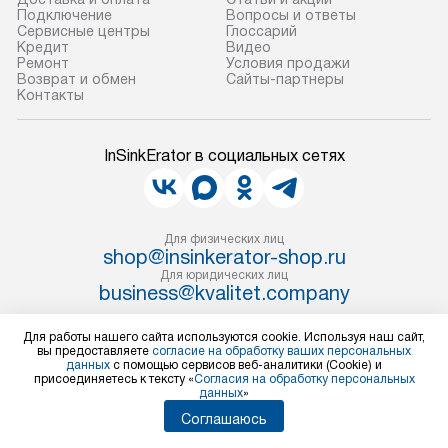
прибор до подъезда. Если
при необходимо
Подключение
Вопросы и ответы
Сервисные центры
Глоссарий
требуется переместить прибор
отдельных часте
Кредит
Видео
до двери квартиры или до места
монтируется в у
Ремонт
Условия продажи
Возврат и обмен
Сайты-партнеры
установки, пожалуйста,
или на заранее 
Контакты
предварительно согласуйте это
место с проверк
с менеджером. За данную услугу
а затем подключ
InSinkErator в социальных сетях
взимается дополнительная плата.
к существующим
Учитывайте габариты прибора, если
Производится пе
они не позволяют пронести чего
и краткая консу
через дверной проем,
по эксплуатации
Для физических лиц
то сотрудники транспортной
shop@insinkerator-shop.ru
установку не вх
Для юридических лиц
службы не могут демонтировать
коммуникаций, 
business@kvalitet.company
дверцы, ручки или другие
материалы, нав
выступающие элементы, так как
и перевешивание
Для работы нашего сайта используются cookie. Используя наш сайт,
НАПИСАТЬ РУКОВОДСТВУ
в будущем это может привести
Профессиональ
вы предоставляете
согласие на обработку ваших персональных
данных
с помощью сервисов веб-аналитики (Cookie) и
к отказу в проведении ремонта
и регулярное об
присоединяетесь к тексту «
Согласия на обработку персональных
Политика конфиденциальности
данных
»
по гарантии. Перед заказом
предотвращают
Условия продажи
Соглашаюсь
удостоверьтесь, что сможете
и сбои в работе
Карта сайта
переместить прибор в нужное
длительное и э