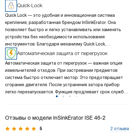
Quick-Lock
Quick Lock — это удобная и инновационная система
крепления, разработанная брендом InSinkErator. Она
позволяет быстро и легко устанавливать или заменять
устройства без необходимости использования
инструментов. Благодаря механизму Quick Lock,
пользователи могут самостоятельно выполнять
Автоматическая защита от перегрузок
установку или замену мусоропровода всего за несколько
Автоматическая защита от перегрузок — важная опция
минут, экономя время и упрощая процесс обслуживания.
измельчителей отходов. При застревании предметов
Кроме того, этот механизм обеспечивает прочное
система быстро отключает мотор. Это предотвращает
и надежное крепление мусоропровода, предотвращая
сгорание двигателя. После устранения затора прибор
протечки и обеспечивая долгосрочную
легко перезапускается. Функция продлевает срок службы,
работоспособность системы утилизации пищевых
защищая от перегрева. Пользователь всегда экономит
отходов.
на ремонте. Надежность и безопасность — главные
преимущества. Выбирая измельчитель с автозащитой,
Отзывы о модели InSinkErator ISE 46-2
вы обеспечиваете стабильную работу кухни.
Долговечность гарантирована при активном
5
2 отзыва