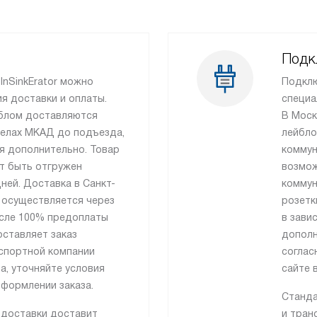
Подк
InSinkErator можно
Подклю
я доставки и оплаты.
специа
йблом доставляются
В Моск
делах МКАД до подъезда,
лейбло
я дополнительно. Товар
коммун
т быть отгружен
возмож
ней. Доставка в Санкт-
коммун
 осуществляется через
розетк
сле 100% предоплаты
в зави
оставляет заказ
дополн
спортной компании
соглас
а, уточняйте условия
сайте 
формлении заказа.
Станда
 доставки доставит
и тран