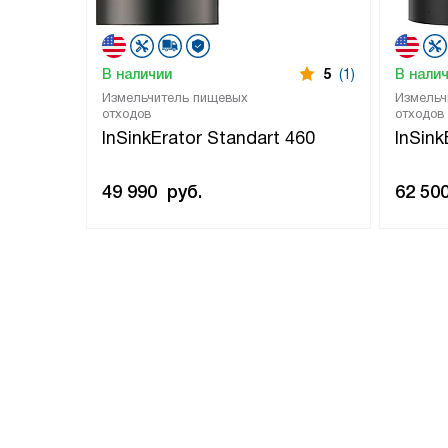
В наличии
5
(1)
В нали
Измельчитель пищевых
Измельч
отходов
отходов
InSinkErator Standart 460
InSin
49 990
руб.
62 50