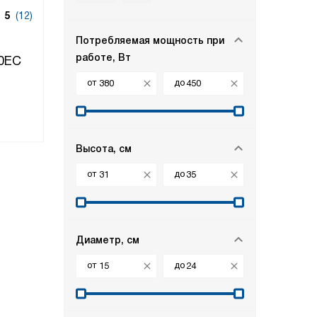
5
(12)
Потребляемая мощность при
работе, Вт
50EC
от
до
Высота, см
от
до
Диаметр, см
от
до