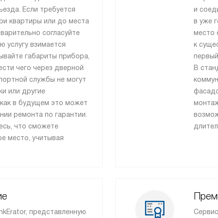
езда. Если требуется
и соед
ри квартиры или до места
в уже 
дварительно согласуйте
место 
ю услугу взимается
к суще
ывайте габариты прибора,
первый
ести чего через дверной
В стан
портной службы не могут
коммун
и или другие
фасадо
 как в будущем это может
монтаж
нии ремонта по гарантии.
возмож
есь, что сможете
длител
е место, учитывая
ие
Прем
nkErator, представленную
Сервис