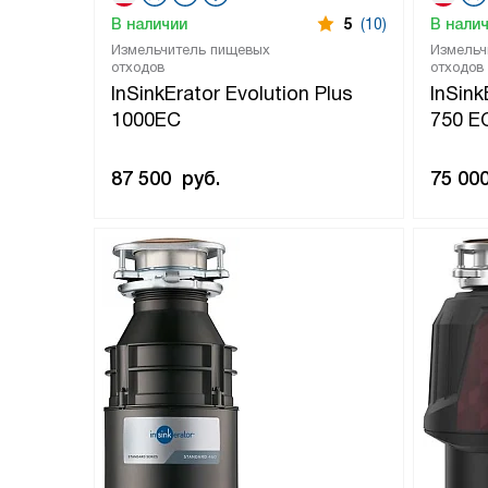
В наличии
5
(10)
В нали
Измельчитель пищевых
Измельч
отходов
отходов
InSinkErator Evolution Plus
InSink
1000EC
750 E
87 500
руб.
75 00