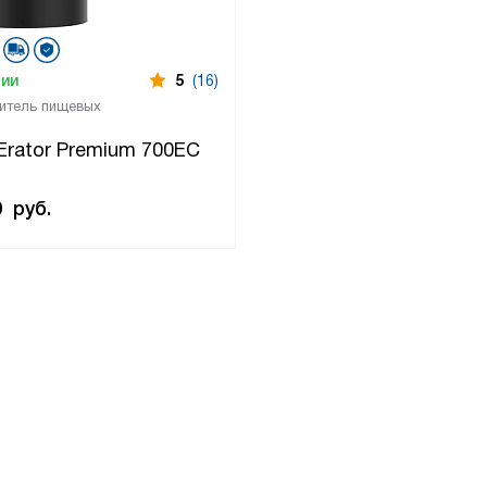
чии
5
(16)
итель пищевых
kErator Premium 700EC
0
руб.