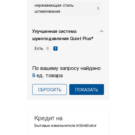
нержавеющая сталь
6
штампованая
Улучшенная система
шумоподавления Quiet Plus®
Есть
8
По вашему запросу найдено
5
ед. товара
СБРОСИТЬ
Кредит на
Бытовые измельчители InSinkErator