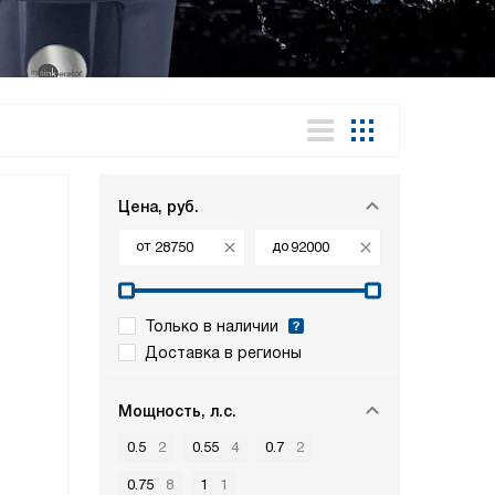
Цена, руб.
от
до
Только в наличии
Доставка в регионы
Мощность, л.с.
0.5
2
0.55
4
0.7
2
0.75
8
1
1