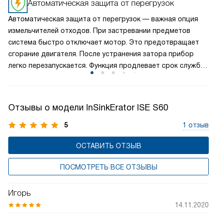
Автоматическая защита от перегрузок
установку или замену мусоропровода всего за несколько
Автоматическая защита от перегрузок — важная опция
минут, экономя время и упрощая процесс обслуживания.
измельчителей отходов. При застревании предметов
Кроме того, этот механизм обеспечивает прочное
система быстро отключает мотор. Это предотвращает
и надежное крепление мусоропровода, предотвращая
сгорание двигателя. После устранения затора прибор
протечки и обеспечивая долгосрочную
легко перезапускается. Функция продлевает срок службы,
работоспособность системы утилизации пищевых
защищая от перегрева. Пользователь всегда экономит
отходов.
на ремонте. Надежность и безопасность — главные
преимущества. Выбирая измельчитель с автозащитой,
Отзывы о модели InSinkErator ISE S60
вы обеспечиваете стабильную работу кухни.
Долговечность гарантирована при активном
5
1 отзыв
использовании.
ОСТАВИТЬ ОТЗЫВ
ПОСМОТРЕТЬ ВСЕ ОТЗЫВЫ
Игорь
14.11.2020