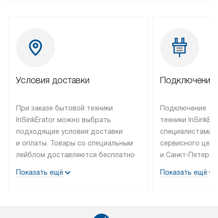
Условия доставки
Подключение 
При заказе бытовой техники
Подключение
InSinkErator можно выбрать
техники InSinkEr
подходящие условия доставки
специалистами 
и оплаты. Товары со специальным
сервисного цент
лейблом доставляются бесплатно
и Санкт-Петербу
по Москве в пределах МКАД
со специальным
Показать ещё
Показать ещё
до подъезда, выезд за МКАД
подключается б
оплачивается дополнительно.
на готовые комм
Товар со статусом в наличии может
мастера за МКА
быть отгружен покупателю
за дополнительн