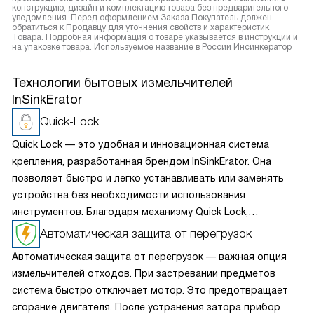
конструкцию, дизайн и комплектацию товара без предварительного
уведомления. Перед оформлением Заказа Покупатель должен
обратиться к Продавцу для уточнения свойств и характеристик
Товара. Подробная информация о товаре указывается в инструкции и
на упаковке товара. Используемое название в России Инсинкератор
Технологии бытовых измельчителей
InSinkErator
Quick-Lock
Quick Lock — это удобная и инновационная система
крепления, разработанная брендом InSinkErator. Она
позволяет быстро и легко устанавливать или заменять
устройства без необходимости использования
инструментов. Благодаря механизму Quick Lock,
пользователи могут самостоятельно выполнять
Автоматическая защита от перегрузок
установку или замену мусоропровода всего за несколько
Автоматическая защита от перегрузок — важная опция
минут, экономя время и упрощая процесс обслуживания.
измельчителей отходов. При застревании предметов
Кроме того, этот механизм обеспечивает прочное
система быстро отключает мотор. Это предотвращает
и надежное крепление мусоропровода, предотвращая
сгорание двигателя. После устранения затора прибор
протечки и обеспечивая долгосрочную