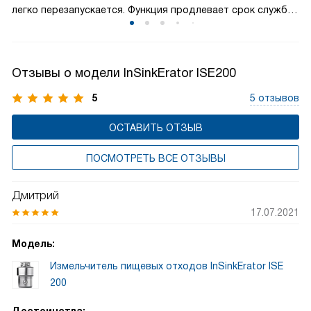
легко перезапускается. Функция продлевает срок службы,
работоспособность системы утилизации пищевых
защищая от перегрева. Пользователь всегда экономит
отходов.
на ремонте. Надежность и безопасность — главные
преимущества. Выбирая измельчитель с автозащитой,
Отзывы о модели InSinkErator ISE200
вы обеспечиваете стабильную работу кухни.
Долговечность гарантирована при активном
5
5 отзывов
использовании.
ОСТАВИТЬ ОТЗЫВ
ПОСМОТРЕТЬ ВСЕ ОТЗЫВЫ
Дмитрий
17.07.2021
Модель:
Измельчитель пищевых отходов InSinkErator ISE
200