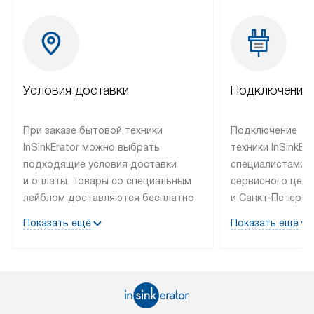
Условия доставки
Подключение 
При заказе бытовой техники
Подключение
InSinkErator можно выбрать
техники InSinkEr
подходящие условия доставки
специалистами 
и оплаты. Товары со специальным
сервисного цент
лейблом доставляются бесплатно
и Санкт-Петербу
по Москве в пределах МКАД
со специальным
Показать ещё
Показать ещё
до подъезда, выезд за МКАД
подключается б
оплачивается дополнительно.
на готовые комм
Товар со статусом в наличии может
мастера за МКА
быть отгружен покупателю
за дополнительн
в течение трех дней. Доставка
коммуникации п