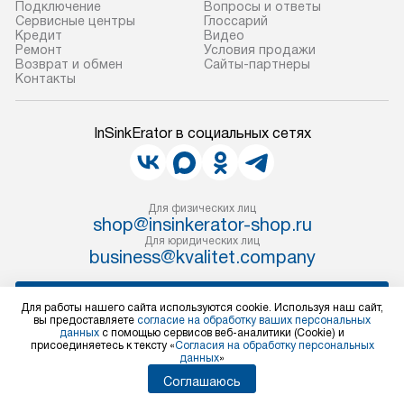
Подключение
Вопросы и ответы
Сервисные центры
Глоссарий
Кредит
Видео
Ремонт
Условия продажи
Возврат и обмен
Сайты-партнеры
Контакты
InSinkErator в социальных сетях
Для физических лиц
shop@insinkerator-shop.ru
Для юридических лиц
business@kvalitet.company
НАПИСАТЬ РУКОВОДСТВУ
Для работы нашего сайта используются cookie. Используя наш сайт,
вы предоставляете
согласие на обработку ваших персональных
данных
с помощью сервисов веб-аналитики (Cookie) и
Политика конфиденциальности
присоединяетесь к тексту «
Согласия на обработку персональных
данных
»
Условия продажи
Карта сайта
Соглашаюсь
© 2004 – 2026 Магазин InSinkErator «Kvalitet Trade, LLC»