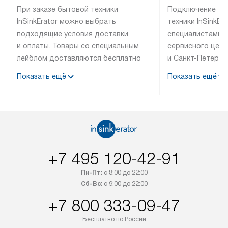
При заказе бытовой техники
Подключение
InSinkErator можно выбрать
техники InSinkEr
подходящие условия доставки
специалистами 
и оплаты. Товары со специальным
сервисного цент
лейблом доставляются бесплатно
и Санкт-Петербу
по Москве в пределах МКАД
со специальным
Показать ещё
Показать ещё
до подъезда, выезд за МКАД
подключается б
оплачивается дополнительно.
на готовые комм
Товар со статусом в наличии может
мастера за МКА
быть отгружен покупателю
за дополнительн
в течение трех дней. Доставка
коммуникации п
в Санкт-Петербург и другие
наличие установ
+7 495 120-42-91
регионы осуществляется через
подключения к 
транспортную компанию. После
и канализации в
Пн-Пт:
с 8:00 до 22:00
100% предоплаты наша компания
от категории те
Сб-Вс:
с 9:00 до 22:00
бесплатно доставляет заказ
дополнительных 
+7 800 333-09-47
до представительства
определяется со
транспортной компании в городе
который можно 
Бесплатно по России