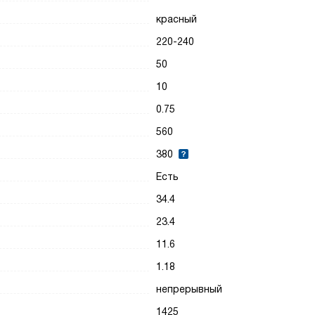
красный
220-240
50
10
0.75
560
380
Есть
34.4
23.4
11.6
1.18
непрерывный
1425