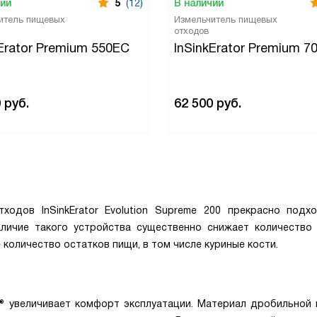
чии
5
(12)
В наличии
итель пищевых
Измельчитель пищевых
отходов
kErator Premium 550EC
InSinkErator Premium 7
0
руб.
62 500
руб.
одов InSinkErator Evolution Supreme 200 прекрасно подх
аличие такого устройства существенно снижает количество
количество остатков пищи, в том числе куриные кости.
s® увеличивает комфорт эксплуатации. Материал дробильной 