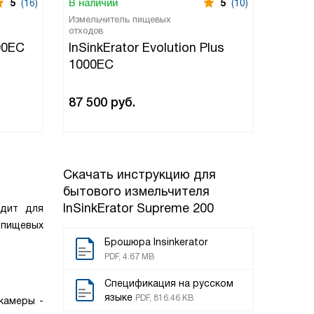
5
(16)
В наличии
5
(10)
В нали
Измельчитель пищевых
Измель
отходов
отходов
00EC
InSinkErator Evolution Plus
InSin
1000EC
87 500
руб.
49 99
Скачать инструкцию для
бытового измельчителя
InSinkErator Supreme 200
одит для
 пищевых
Брошюра Insinkerator
PDF, 4.67 MB
Спецификация на русском
языке
PDF, 816.46 KB
камеры -