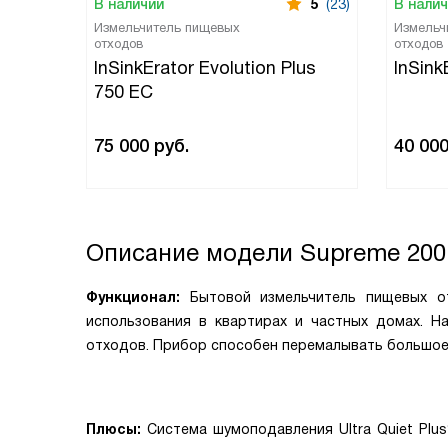
В наличии
5
(23)
В нали
Измельчитель пищевых
Измельч
отходов
отходов
InSinkErator Evolution Plus
InSin
750 EC
75 000
руб.
40 00
Описание модели
Supreme 200
Функционал:
Бытовой измельчитель пищевых отх
использования в квартирах и частных домах. Н
отходов. Прибор способен перемалывать большое 
Плюсы:
Система шумоподавления Ultra Quiet Plu