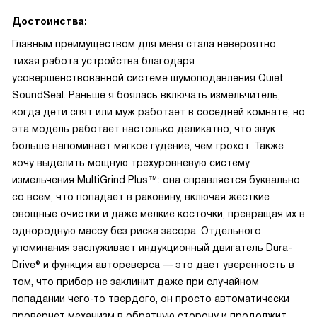
Достоинства:
Главным преимуществом для меня стала невероятно
тихая работа устройства благодаря
усовершенствованной системе шумоподавления Quiet
SoundSeal. Раньше я боялась включать измельчитель,
когда дети спят или муж работает в соседней комнате, но
эта модель работает настолько деликатно, что звук
больше напоминает мягкое гудение, чем грохот. Также
хочу выделить мощную трехуровневую систему
измельчения MultiGrind Plus™: она справляется буквально
со всем, что попадает в раковину, включая жесткие
овощные очистки и даже мелкие косточки, превращая их в
однородную массу без риска засора. Отдельного
упоминания заслуживает индукционный двигатель Dura-
Drive® и функция автореверса — это дает уверенность в
том, что прибор не заклинит даже при случайном
попадании чего-то твердого, он просто автоматически
провернет механизм в обратную сторону и продолжит