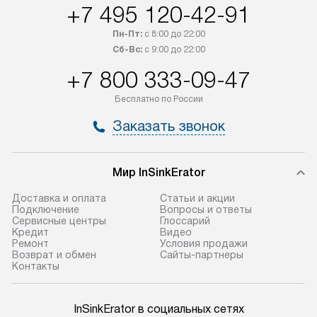
+7 495 120-42-91
регионы осуществляется через
подключения к 
транспортную компанию. После
и канализации в
Пн-Пт:
с 8:00 до 22:00
100% предоплаты наша компания
от категории те
Сб-Вс:
с 9:00 до 22:00
бесплатно доставляет заказ
дополнительных 
+7 800 333-09-47
до представительства
определяется со
транспортной компании в городе
который можно 
Бесплатно по России
Москва. Пожалуйста, уточняйте
на нашем сайте 
Заказать звонок
условия доставки у менеджера при
«Подключение».
оформлении заказа.
Стандартная уст
Мир InSinkErator
В оговоренный день служба
снятие упаковки
доставки доставит упакованный
и транспортиров
Доставка и оплата
Статьи и акции
прибор до подъезда. Если
при необходимо
Подключение
Вопросы и ответы
Сервисные центры
Глоссарий
требуется переместить прибор
отдельных часте
Кредит
Видео
до двери квартиры или до места
монтируется в у
Ремонт
Условия продажи
Возврат и обмен
Сайты-партнеры
установки, пожалуйста,
или на заранее 
Контакты
предварительно согласуйте это
место с проверк
с менеджером. За данную услугу
а затем подключ
InSinkErator в социальных сетях
взимается дополнительная плата.
к существующим