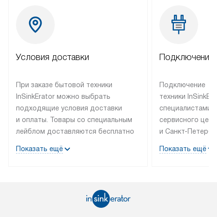
Условия доставки
Подключение 
При заказе бытовой техники
Подключение
InSinkErator можно выбрать
техники InSinkEr
подходящие условия доставки
специалистами 
и оплаты. Товары со специальным
сервисного цент
лейблом доставляются бесплатно
и Санкт-Петербу
по Москве в пределах МКАД
со специальным
Показать ещё
Показать ещё
до подъезда, выезд за МКАД
подключается б
оплачивается дополнительно.
на готовые комм
Товар со статусом в наличии может
мастера за МКА
быть отгружен покупателю
за дополнительн
в течение трех дней. Доставка
коммуникации п
в Санкт-Петербург и другие
наличие установ