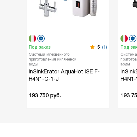
Под заказ
5
(1)
Под за
Система мгновенного
Система
приготовления кипяченой
пригото
воды
воды
InSinkErator AquaHot ISE F-
InSink
H4N1-C-1-J
H4N1-
193 750
руб.
193 7