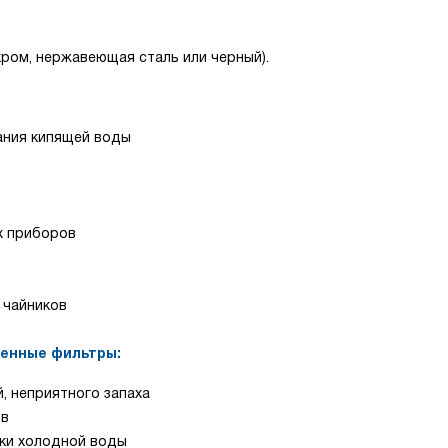
ром, нержавеющая сталь или черный).
ания кипящей воды
х приборов
 чайников
менные фильтры:
й, неприятного запаха
ов
тки холодной воды