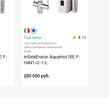
Под заказ
5
(2)
Под за
Система мгновенного
Система
приготовления кипяченой
пригото
воды
воды
E F-
InSinkErator AquaHot ISE F-
InSin
H4N1-C-1-L
H4N1-
220 500
руб.
193 7