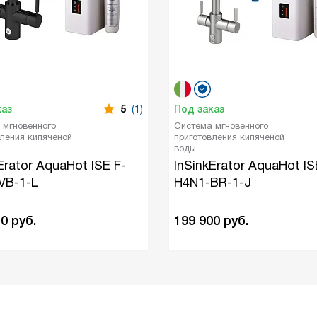
каз
5
(1)
Под заказ
 мгновенного
Система мгновенного
вления кипяченой
приготовления кипяченой
воды
Erator AquaHot ISE F-
InSinkErator AquaHot IS
VB-1-L
H4N1-BR-1-J
50
руб.
199 900
руб.