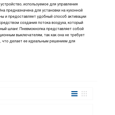
о устройство, используемое для управления
Индукцион
на предназначена для установки на кухонной
и долгове
ины и предоставляет удобный способ активации
пищевых о
средством создания потока воздуха, который
индукцион
ьный шланг. Пневмокнопка представляет собой
снижению 
ионным выключателям, так как она не требует
индукцион
, что делает ее идеальным решением для
продуктов
Все това