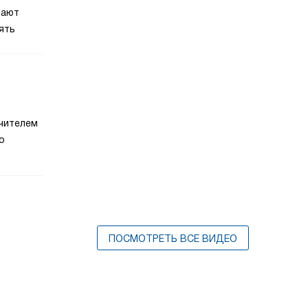
щают
ять
чителем
о
ПОСМОТРЕТЬ ВСЕ ВИДЕО