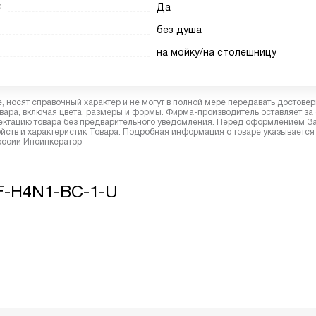
С
Да
без душа
на мойку/на столешницу
 носят справочный характер и не могут в полной мере передавать достове
вара, включая цвета, размеры и формы. Фирма-производитель оставляет за
лектацию товара без предварительного уведомления. Перед оформлением З
йств и характеристик Товара. Подробная информация о товаре указывается
России Инсинкератор
 F-H4N1-BC-1-U