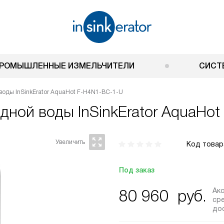
РОМЫШЛЕННЫЕ ИЗМЕЛЬЧИТЕЛИ
СИСТ
воды InSinkErator AquaHot F-H4N1-BC-1-U
одной воды
InSinkErator AquaHo
Код товар
Под заказ
Ак
80 960
руб.
ср
до