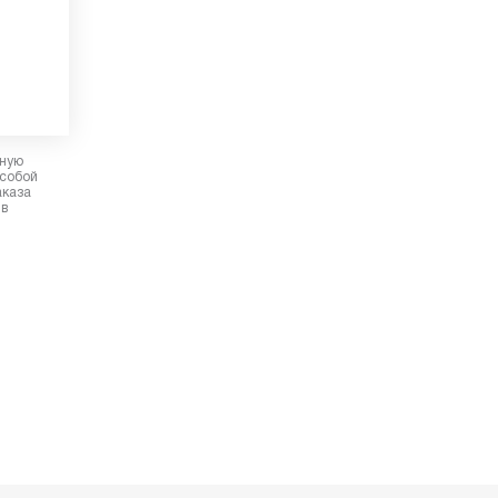
рную
 собой
аказа
 в