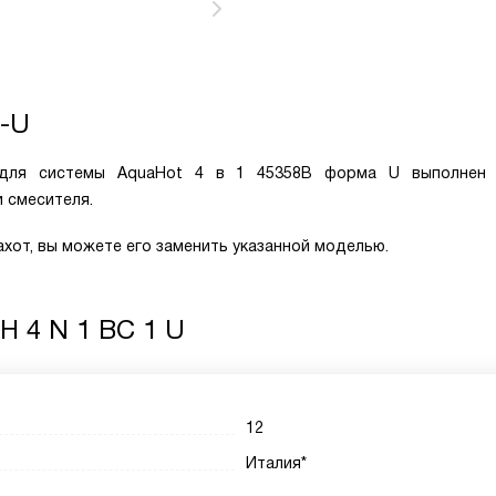
1-U
 для системы AquaHot 4 в 1 45358B форма U выполнен
 смесителя.
хот, вы можете его заменить указанной моделью.
 H 4 N 1 BC 1 U
12
Италия*