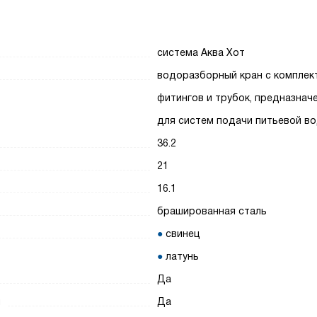
система Аква Хот
водоразборный кран с комплек
фитингов и трубок, предназнач
для систем подачи питьевой в
36.2
21
16.1
брашированная сталь
свинец
латунь
Да
ы
Да