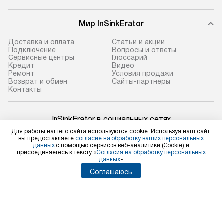
Мир InSinkErator
Доставка и оплата
Статьи и акции
Подключение
Вопросы и ответы
Сервисные центры
Глоссарий
Кредит
Видео
Ремонт
Условия продажи
Возврат и обмен
Сайты-партнеры
Контакты
InSinkErator в социальных сетях
Для работы нашего сайта используются cookie. Используя наш сайт,
вы предоставляете
согласие на обработку ваших персональных
данных
с помощью сервисов веб-аналитики (Cookie) и
присоединяетесь к тексту «
Согласия на обработку персональных
данных
»
Для физических лиц
shop@insinkerator-shop.ru
Соглашаюсь
Для юридических лиц
business@kvalitet.company
НАПИСАТЬ РУКОВОДСТВУ