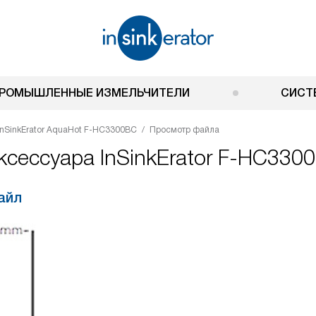
РОМЫШЛЕННЫЕ ИЗМЕЛЬЧИТЕЛИ
СИСТ
InSinkErator AquaHot F-HC3300BC
Просмотр файла
ксессуара InSinkErator F-HC330
айл