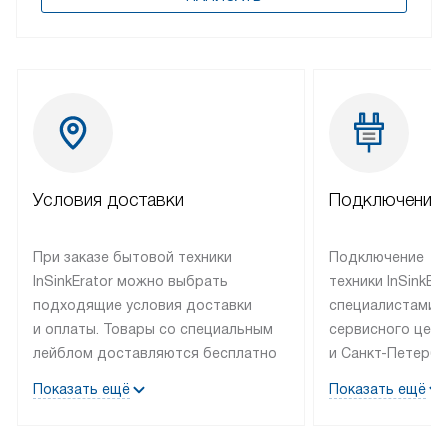
Условия доставки
Подключение 
При заказе бытовой техники
Подключение
InSinkErator можно выбрать
техники InSinkEr
подходящие условия доставки
специалистами 
и оплаты. Товары со специальным
сервисного цент
лейблом доставляются бесплатно
и Санкт-Петербу
по Москве в пределах МКАД
со специальным
Показать ещё
Показать ещё
до подъезда, выезд за МКАД
подключается б
оплачивается дополнительно.
на готовые комм