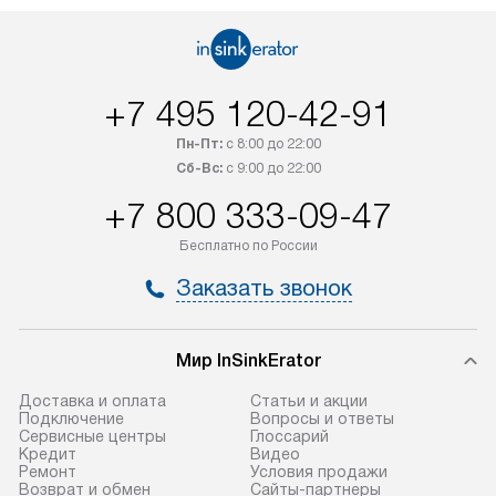
Товар со статусом в наличии может
мастера за МКА
быть отгружен покупателю
за дополнительн
в течение трех дней. Доставка
коммуникации п
в Санкт-Петербург и другие
наличие установ
+7 495 120-42-91
регионы осуществляется через
подключения к 
транспортную компанию. После
и канализации в
Пн-Пт:
с 8:00 до 22:00
100% предоплаты наша компания
от категории те
Сб-Вс:
с 9:00 до 22:00
бесплатно доставляет заказ
дополнительных 
+7 800 333-09-47
до представительства
определяется со
транспортной компании в городе
который можно 
Бесплатно по России
Москва. Пожалуйста, уточняйте
на нашем сайте 
Заказать звонок
условия доставки у менеджера при
«Подключение».
оформлении заказа.
Стандартная уст
Мир InSinkErator
В оговоренный день служба
снятие упаковки
доставки доставит упакованный
и транспортиров
Доставка и оплата
Статьи и акции
прибор до подъезда. Если
при необходимо
Подключение
Вопросы и ответы
Сервисные центры
Глоссарий
требуется переместить прибор
отдельных часте
Кредит
Видео
до двери квартиры или до места
монтируется в у
Ремонт
Условия продажи
Возврат и обмен
Сайты-партнеры