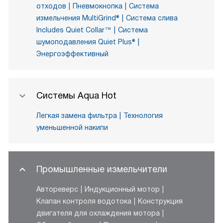
отходов
Пневмокнопка
Система
измельчения MultiGrind®
Система слива
Includes Quiet Collar™
Система
шумоподавления Quiet Plus®
Энергоэффективный
Системы Aqua Hot
Легкая замена фильтра
Технология
уменьшенной накипи
Промышленные измельчители
Автореверс
Индукционный мотор
Клапан контроля водотока
Конструкция
двигателя для охлаждения мотора