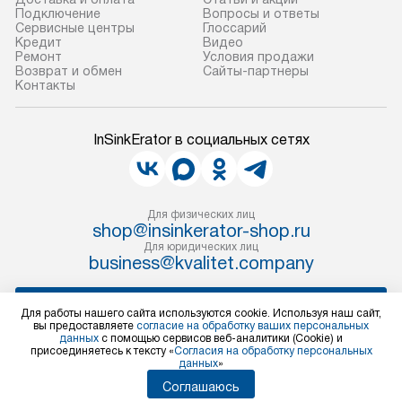
Подключение
Вопросы и ответы
Сервисные центры
Глоссарий
Кредит
Видео
Ремонт
Условия продажи
Возврат и обмен
Сайты-партнеры
Контакты
InSinkErator в социальных сетях
Для физических лиц
shop@insinkerator-shop.ru
Для юридических лиц
business@kvalitet.company
НАПИСАТЬ РУКОВОДСТВУ
Для работы нашего сайта используются cookie. Используя наш сайт,
вы предоставляете
согласие на обработку ваших персональных
данных
с помощью сервисов веб-аналитики (Cookie) и
Политика конфиденциальности
присоединяетесь к тексту «
Согласия на обработку персональных
данных
»
Условия продажи
Карта сайта
Соглашаюсь